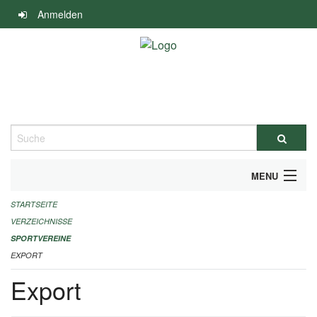
Navigation
Anmelden
überspringen
Suche
MENU
STARTSEITE
ALLGEMEINE INFORMATIONEN
VERZEICHNISSE
FINANZIELLE UNTERSTÜTZUNG BENÖTIGT?
SPORTVEREINE
EXPORT
KONTAKT
Export