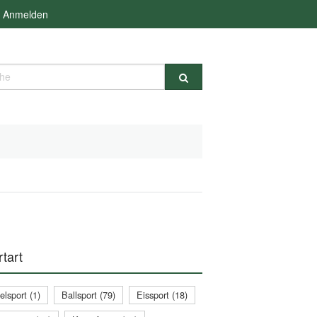
Anmelden
e
tart
lsport (1)
Ballsport (79)
Eissport (18)