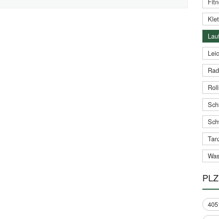
Fitn
Klet
Lauf
Leic
Rad
Roll
Schi
Sch
Tan
Was
PLZ
405