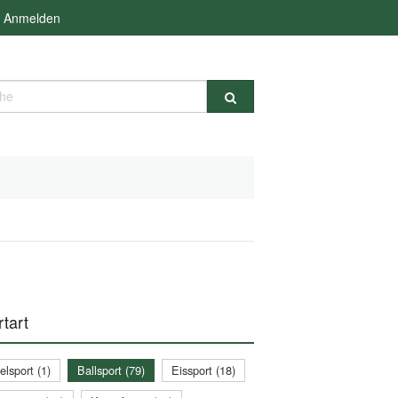
Anmelden
e
tart
lsport (1)
Ballsport (79)
Eissport (18)