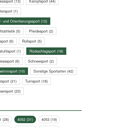
esssport (13)
Kampfsport (44)
tersport (1)
- und Orientierungssport (12)
htathletik (5)
Pferdesport (2)
sport (6)
Rollsport (5)
stuhlsport (1)
Rückschlagsport (18)
esssport (6)
Schneesport (2)
wimmsport (10)
Sonstige Sportarten (42)
zsport (21)
Turnsport (18)
sersport (23)
1 (28)
4052 (31)
4053 (19)