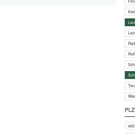
Fitn
Klet
Lauf
Leic
Rad
Roll
Schi
Sch
Tan
Was
PLZ
405