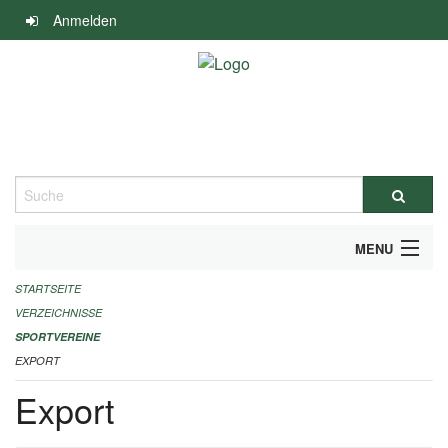
Navigation
Anmelden
überspringen
Suche
MENU
STARTSEITE
ALLGEMEINE INFORMATIONEN
VERZEICHNISSE
FINANZIELLE UNTERSTÜTZUNG BENÖTIGT?
SPORTVEREINE
EXPORT
KONTAKT
Export