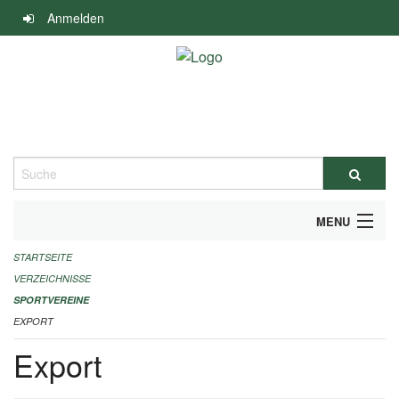
Navigation
Anmelden
überspringen
Suche
MENU
STARTSEITE
ALLGEMEINE INFORMATIONEN
VERZEICHNISSE
FINANZIELLE UNTERSTÜTZUNG BENÖTIGT?
SPORTVEREINE
EXPORT
KONTAKT
Export