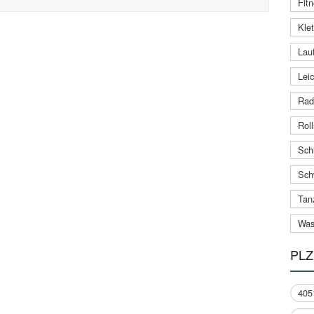
Fitn
Klet
Lauf
Leic
Rad
Roll
Schi
Sch
Tan
Was
PLZ
405