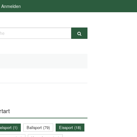
Anmelden
e
tart
lsport (1)
Ballsport (79)
Eissport (18)