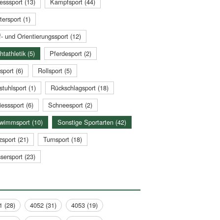
esssport (13)
Kampfsport (44)
tersport (1)
- und Orientierungssport (12)
htathletik (5)
Pferdesport (2)
sport (6)
Rollsport (5)
stuhlsport (1)
Rückschlagsport (18)
esssport (6)
Schneesport (2)
wimmsport (10)
Sonstige Sportarten (42)
zsport (21)
Turnsport (18)
sersport (23)
1 (28)
4052 (31)
4053 (19)