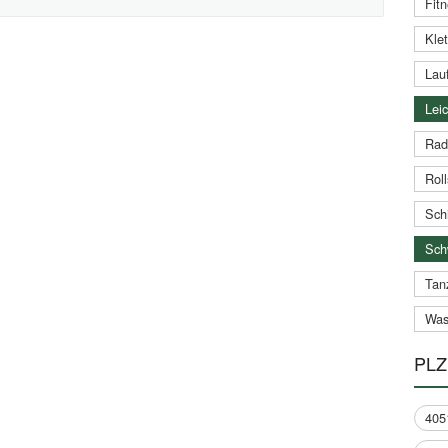
Fitn
Klet
Lauf
Leic
Rad
Roll
Schi
Sch
Tan
Was
PLZ
405