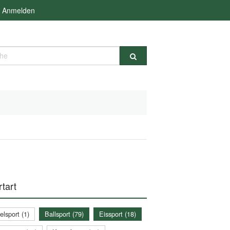
Anmelden
e
tart
lsport (1)
Ballsport (79)
Eissport (18)