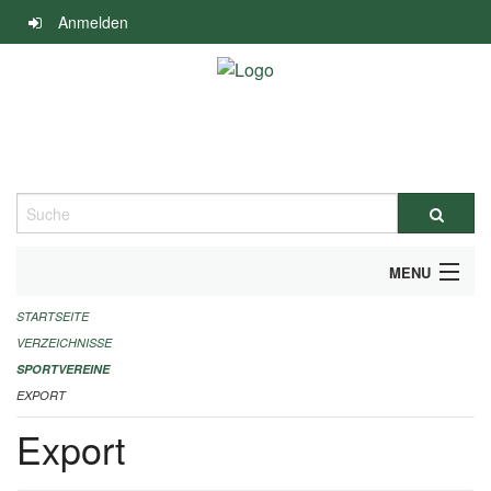
Navigation
Anmelden
überspringen
Suche
MENU
STARTSEITE
ALLGEMEINE INFORMATIONEN
VERZEICHNISSE
FINANZIELLE UNTERSTÜTZUNG BENÖTIGT?
SPORTVEREINE
EXPORT
KONTAKT
Export