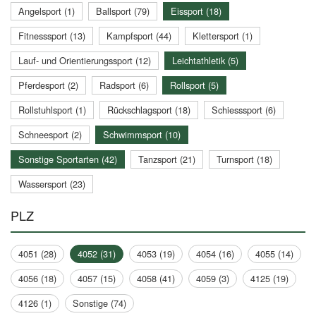
Angelsport (1)
Ballsport (79)
Eissport (18)
Fitnesssport (13)
Kampfsport (44)
Klettersport (1)
Lauf- und Orientierungssport (12)
Leichtathletik (5)
Pferdesport (2)
Radsport (6)
Rollsport (5)
Rollstuhlsport (1)
Rückschlagsport (18)
Schiesssport (6)
Schneesport (2)
Schwimmsport (10)
Sonstige Sportarten (42)
Tanzsport (21)
Turnsport (18)
Wassersport (23)
PLZ
4051 (28)
4052 (31)
4053 (19)
4054 (16)
4055 (14)
4056 (18)
4057 (15)
4058 (41)
4059 (3)
4125 (19)
4126 (1)
Sonstige (74)