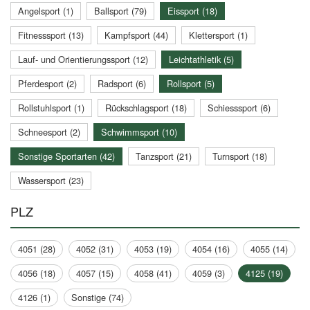
Angelsport (1)
Ballsport (79)
Eissport (18)
Fitnesssport (13)
Kampfsport (44)
Klettersport (1)
Lauf- und Orientierungssport (12)
Leichtathletik (5)
Pferdesport (2)
Radsport (6)
Rollsport (5)
Rollstuhlsport (1)
Rückschlagsport (18)
Schiesssport (6)
Schneesport (2)
Schwimmsport (10)
Sonstige Sportarten (42)
Tanzsport (21)
Turnsport (18)
Wassersport (23)
PLZ
4051 (28)
4052 (31)
4053 (19)
4054 (16)
4055 (14)
4056 (18)
4057 (15)
4058 (41)
4059 (3)
4125 (19)
4126 (1)
Sonstige (74)