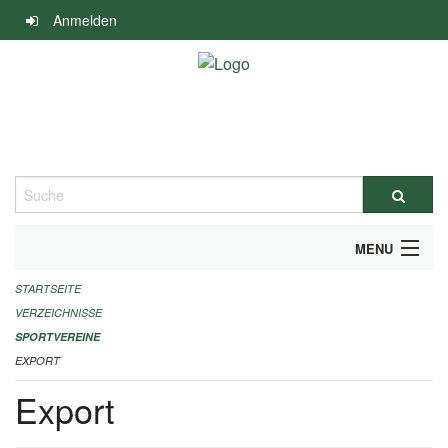
Navigation
Anmelden
überspringen
Suche
MENU
STARTSEITE
ALLGEMEINE INFORMATIONEN
VERZEICHNISSE
FINANZIELLE UNTERSTÜTZUNG BENÖTIGT?
SPORTVEREINE
EXPORT
KONTAKT
Export