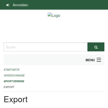
Navigation
Anmelden
überspringen
Suche
MENU
STARTSEITE
ALLGEMEINE INFORMATIONEN
VERZEICHNISSE
FINANZIELLE UNTERSTÜTZUNG BENÖTIGT?
SPORTVEREINE
EXPORT
KONTAKT
Export