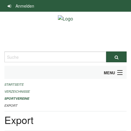
Navigation
Anmelden
überspringen
Suche
MENU
STARTSEITE
ALLGEMEINE INFORMATIONEN
VERZEICHNISSE
FINANZIELLE UNTERSTÜTZUNG BENÖTIGT?
SPORTVEREINE
EXPORT
KONTAKT
Export