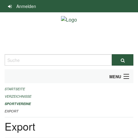
Navigation
Anmelden
überspringen
Suche
MENU
STARTSEITE
ALLGEMEINE INFORMATIONEN
VERZEICHNISSE
FINANZIELLE UNTERSTÜTZUNG BENÖTIGT?
SPORTVEREINE
EXPORT
KONTAKT
Export