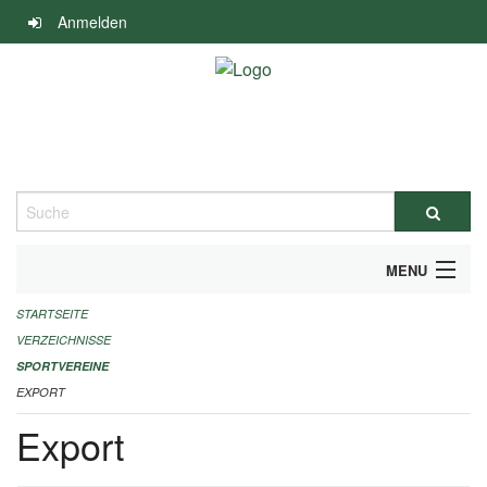
Navigation
Anmelden
überspringen
Suche
MENU
STARTSEITE
ALLGEMEINE INFORMATIONEN
VERZEICHNISSE
FINANZIELLE UNTERSTÜTZUNG BENÖTIGT?
SPORTVEREINE
EXPORT
KONTAKT
Export