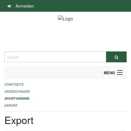
Navigation
Anmelden
überspringen
Suche
MENU
STARTSEITE
ALLGEMEINE INFORMATIONEN
VERZEICHNISSE
FINANZIELLE UNTERSTÜTZUNG BENÖTIGT?
SPORTVEREINE
EXPORT
KONTAKT
Export