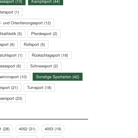
esssport (13)
Kampfsport (44)
tersport (1)
- und Orientierungssport (12)
htathletik (5)
Pferdesport (2)
sport (6)
Rollsport (5)
stuhlsport (1)
Rückschlagsport (18)
esssport (6)
Schneesport (2)
wimmsport (10)
Sonstige Sportarten (42)
zsport (21)
Turnsport (18)
sersport (23)
1 (28)
4052 (31)
4053 (19)