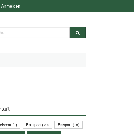
Anmelden
e
tart
lsport (1)
Ballsport (79)
Eissport (18)