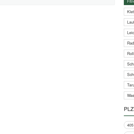
Fitn
Klet
Lauf
Leic
Rad
Roll
Schi
Sch
Tan
Was
PLZ
405