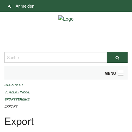
Navigation
Anmelden
überspringen
Suche
MENU
STARTSEITE
ALLGEMEINE INFORMATIONEN
VERZEICHNISSE
FINANZIELLE UNTERSTÜTZUNG BENÖTIGT?
SPORTVEREINE
EXPORT
KONTAKT
Export