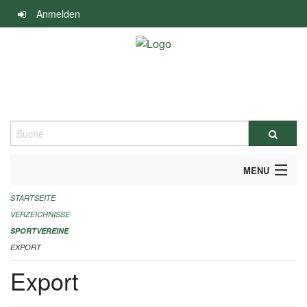
Navigation
Anmelden
überspringen
Suche
MENU
STARTSEITE
ALLGEMEINE INFORMATIONEN
VERZEICHNISSE
FINANZIELLE UNTERSTÜTZUNG BENÖTIGT?
SPORTVEREINE
EXPORT
KONTAKT
Export