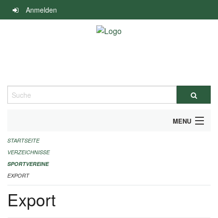
Navigation
Anmelden
überspringen
Suche
MENU
STARTSEITE
ALLGEMEINE INFORMATIONEN
VERZEICHNISSE
FINANZIELLE UNTERSTÜTZUNG BENÖTIGT?
SPORTVEREINE
EXPORT
KONTAKT
Export