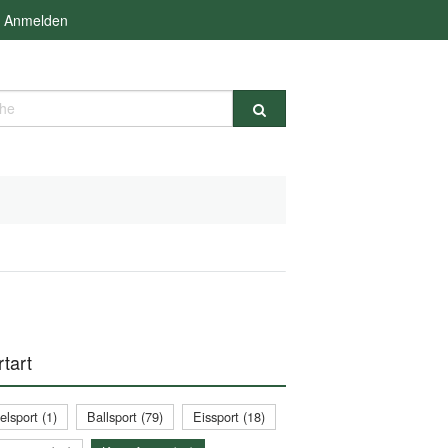
Anmelden
e
tart
lsport (1)
Ballsport (79)
Eissport (18)