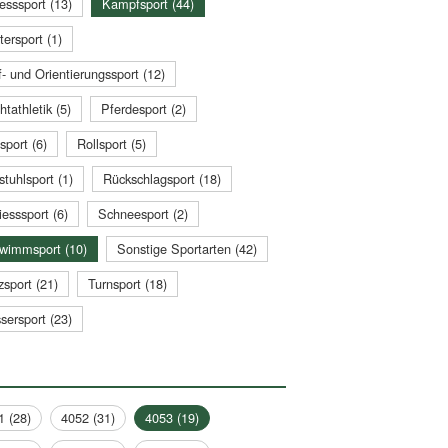
esssport (13)
Kampfsport (44)
tersport (1)
- und Orientierungssport (12)
htathletik (5)
Pferdesport (2)
sport (6)
Rollsport (5)
stuhlsport (1)
Rückschlagsport (18)
esssport (6)
Schneesport (2)
wimmsport (10)
Sonstige Sportarten (42)
zsport (21)
Turnsport (18)
sersport (23)
1 (28)
4052 (31)
4053 (19)