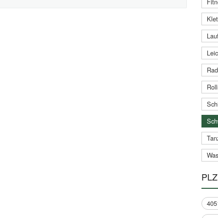
Fitn
Klet
Lauf
Leic
Rad
Roll
Schi
Sch
Tan
Was
PLZ
405