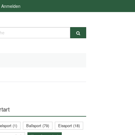
Anmelden
e
tart
lsport (1)
Ballsport (79)
Eissport (18)