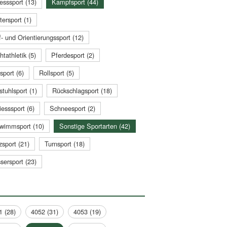
esssport (13)
Kampfsport (44)
tersport (1)
- und Orientierungssport (12)
htathletik (5)
Pferdesport (2)
sport (6)
Rollsport (5)
stuhlsport (1)
Rückschlagsport (18)
esssport (6)
Schneesport (2)
wimmsport (10)
Sonstige Sportarten (42)
zsport (21)
Turnsport (18)
sersport (23)
1 (28)
4052 (31)
4053 (19)