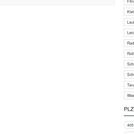
Fitn
Klet
Lauf
Leic
Rad
Roll
Schi
Sch
Tan
Was
PLZ
405