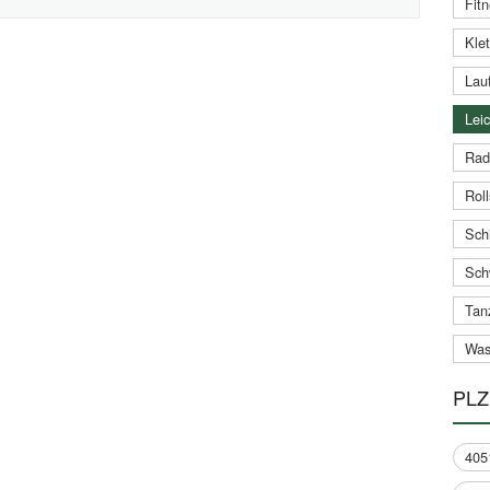
Fitn
Klet
Lauf
Leic
Rad
Roll
Schi
Sch
Tan
Was
PLZ
405