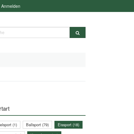
Anmelden
e
tart
lsport (1)
Ballsport (79)
Eissport (18)