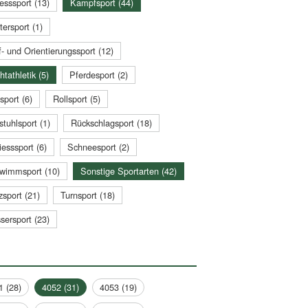
esssport (13)
Kampfsport (44)
tersport (1)
- und Orientierungssport (12)
htathletik (5)
Pferdesport (2)
sport (6)
Rollsport (5)
stuhlsport (1)
Rückschlagsport (18)
esssport (6)
Schneesport (2)
wimmsport (10)
Sonstige Sportarten (42)
zsport (21)
Turnsport (18)
sersport (23)
1 (28)
4052 (31)
4053 (19)