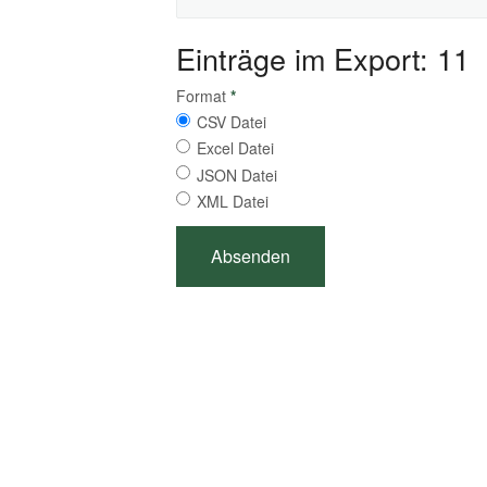
Einträge im Export: 11
Format
*
CSV Datei
Excel Datei
JSON Datei
XML Datei