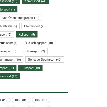
esssport (13)
Kampfsport (44)
tersport (1)
- und Orientierungssport (12)
htathletik (5)
Pferdesport (2)
sport (6)
Rollsport (5)
stuhlsport (1)
Rückschlagsport (18)
esssport (6)
Schneesport (2)
wimmsport (10)
Sonstige Sportarten (42)
zsport (21)
Turnsport (18)
sersport (23)
1 (28)
4052 (31)
4053 (19)