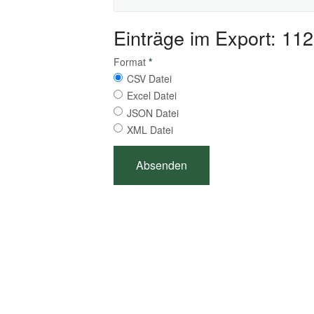
Einträge im Export: 112
Format
*
CSV Datei
Excel Datei
JSON Datei
XML Datei