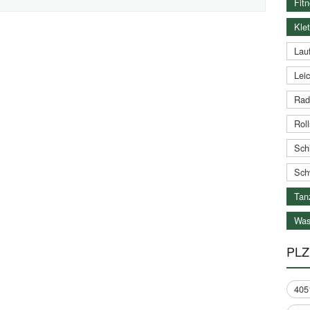
Fitn
Klet
Lauf
Leic
Rad
Roll
Schi
Sch
Tan
Was
PLZ
405