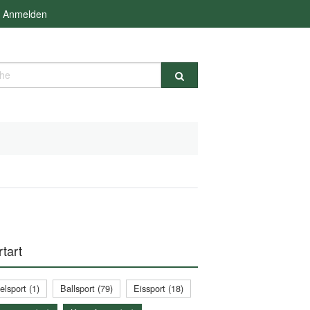
Anmelden
e
tart
lsport (1)
Ballsport (79)
Eissport (18)