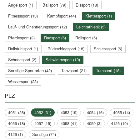
Angelsport (1)
Ballsport (79)
Eissport (18)
Fitnesssport (13)
Kampfsport (44)
Klettersport (1)
Lauf- und Orientierungssport (12)
Leichtathletik (5)
Pferdesport (2)
Radsport (6)
Rollsport (5)
Rollstuhlsport (1)
Rückschlagsport (18)
Schiesssport (6)
Schneesport (2)
Schwimmsport (10)
Sonstige Sportarten (42)
Tanzsport (21)
Turnsport (18)
Wassersport (23)
PLZ
4051 (28)
4052 (31)
4053 (19)
4054 (16)
4055 (14)
4056 (18)
4057 (15)
4058 (41)
4059 (3)
4125 (19)
4126 (1)
Sonstige (74)