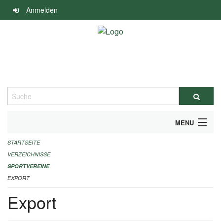
Navigation
Anmelden
überspringen
Suche
MENU
STARTSEITE
ALLGEMEINE INFORMATIONEN
VERZEICHNISSE
FINANZIELLE UNTERSTÜTZUNG BENÖTIGT?
SPORTVEREINE
EXPORT
KONTAKT
Export