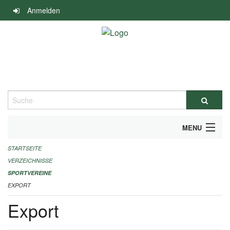
Navigation
Anmelden
überspringen
Suche
MENU
STARTSEITE
ALLGEMEINE INFORMATIONEN
VERZEICHNISSE
FINANZIELLE UNTERSTÜTZUNG BENÖTIGT?
SPORTVEREINE
EXPORT
KONTAKT
Export