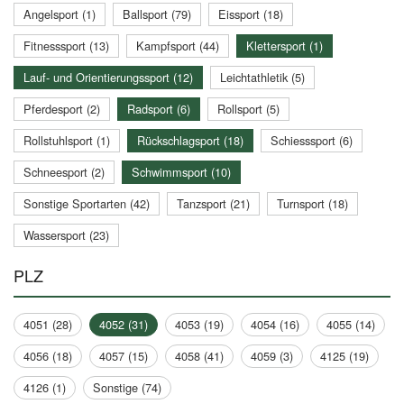
Angelsport (1)
Ballsport (79)
Eissport (18)
Fitnesssport (13)
Kampfsport (44)
Klettersport (1)
Lauf- und Orientierungssport (12)
Leichtathletik (5)
Pferdesport (2)
Radsport (6)
Rollsport (5)
Rollstuhlsport (1)
Rückschlagsport (18)
Schiesssport (6)
Schneesport (2)
Schwimmsport (10)
Sonstige Sportarten (42)
Tanzsport (21)
Turnsport (18)
Wassersport (23)
PLZ
4051 (28)
4052 (31)
4053 (19)
4054 (16)
4055 (14)
4056 (18)
4057 (15)
4058 (41)
4059 (3)
4125 (19)
4126 (1)
Sonstige (74)