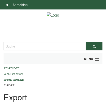
Navigation
Anmelden
überspringen
Suche
MENU
STARTSEITE
ALLGEMEINE INFORMATIONEN
VERZEICHNISSE
FINANZIELLE UNTERSTÜTZUNG BENÖTIGT?
SPORTVEREINE
EXPORT
KONTAKT
Export