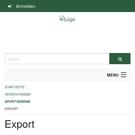
Navigation
Anmelden
überspringen
Suche
MENU
STARTSEITE
ALLGEMEINE INFORMATIONEN
VERZEICHNISSE
FINANZIELLE UNTERSTÜTZUNG BENÖTIGT?
SPORTVEREINE
EXPORT
KONTAKT
Export