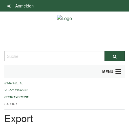
Navigation
Anmelden
überspringen
Suche
MENU
STARTSEITE
ALLGEMEINE INFORMATIONEN
VERZEICHNISSE
FINANZIELLE UNTERSTÜTZUNG BENÖTIGT?
SPORTVEREINE
EXPORT
KONTAKT
Export