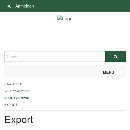
Navigation
Anmelden
überspringen
Suche
MENU
STARTSEITE
ALLGEMEINE INFORMATIONEN
VERZEICHNISSE
FINANZIELLE UNTERSTÜTZUNG BENÖTIGT?
SPORTVEREINE
EXPORT
KONTAKT
Export