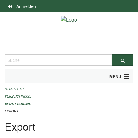
Navigation
Anmelden
überspringen
Suche
MENU
STARTSEITE
ALLGEMEINE INFORMATIONEN
VERZEICHNISSE
FINANZIELLE UNTERSTÜTZUNG BENÖTIGT?
SPORTVEREINE
EXPORT
KONTAKT
Export