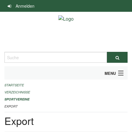
Navigation
Anmelden
überspringen
Suche
MENU
STARTSEITE
ALLGEMEINE INFORMATIONEN
VERZEICHNISSE
FINANZIELLE UNTERSTÜTZUNG BENÖTIGT?
SPORTVEREINE
EXPORT
KONTAKT
Export