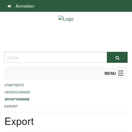
Navigation
Anmelden
überspringen
Suche
MENU
STARTSEITE
ALLGEMEINE INFORMATIONEN
VERZEICHNISSE
FINANZIELLE UNTERSTÜTZUNG BENÖTIGT?
SPORTVEREINE
EXPORT
KONTAKT
Export