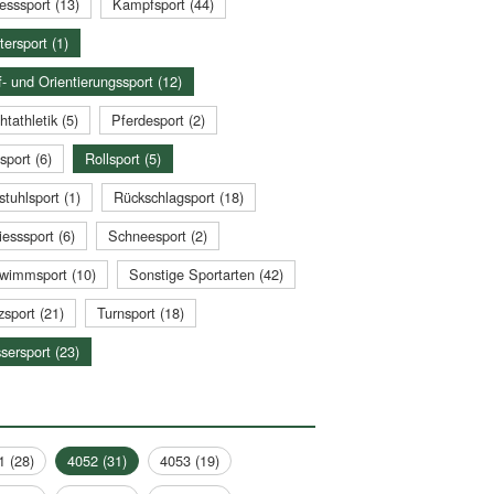
esssport (13)
Kampfsport (44)
tersport (1)
- und Orientierungssport (12)
htathletik (5)
Pferdesport (2)
sport (6)
Rollsport (5)
stuhlsport (1)
Rückschlagsport (18)
esssport (6)
Schneesport (2)
wimmsport (10)
Sonstige Sportarten (42)
zsport (21)
Turnsport (18)
sersport (23)
1 (28)
4052 (31)
4053 (19)