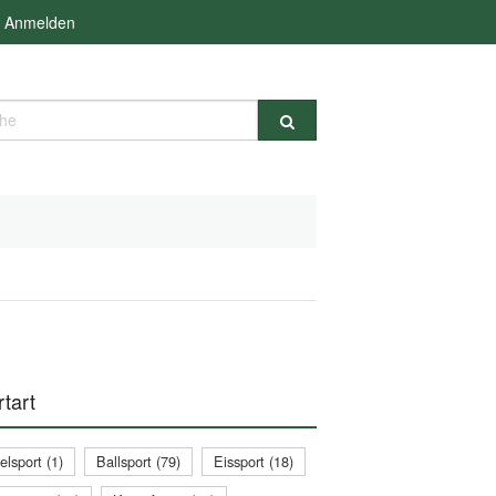
Anmelden
e
tart
lsport (1)
Ballsport (79)
Eissport (18)