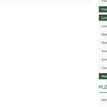
Fitn
Klet
Lauf
Leic
Rad
Roll
Schi
Sch
Tan
Was
PLZ
405