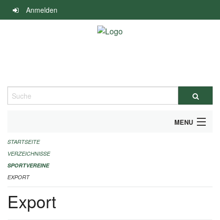
Navigation
Anmelden
überspringen
Suche
MENU
STARTSEITE
ALLGEMEINE INFORMATIONEN
VERZEICHNISSE
FINANZIELLE UNTERSTÜTZUNG BENÖTIGT?
SPORTVEREINE
EXPORT
KONTAKT
Export