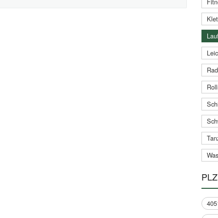
Fitn
Klet
Lauf
Leic
Rad
Roll
Schi
Sch
Tan
Was
PLZ
405