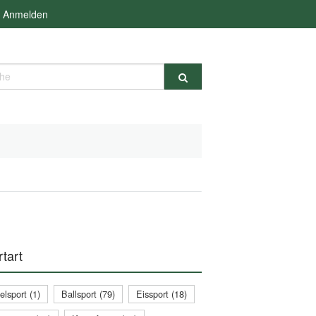
Anmelden
e
tart
lsport (1)
Ballsport (79)
Eissport (18)