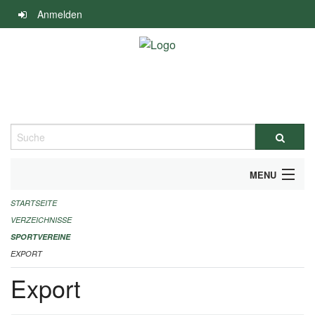
Navigation
Anmelden
überspringen
Suche
MENU
STARTSEITE
ALLGEMEINE INFORMATIONEN
VERZEICHNISSE
FINANZIELLE UNTERSTÜTZUNG BENÖTIGT?
SPORTVEREINE
EXPORT
KONTAKT
Export