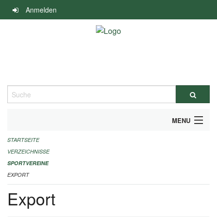
Navigation
Anmelden
überspringen
Suche
MENU
STARTSEITE
ALLGEMEINE INFORMATIONEN
VERZEICHNISSE
FINANZIELLE UNTERSTÜTZUNG BENÖTIGT?
SPORTVEREINE
EXPORT
KONTAKT
Export