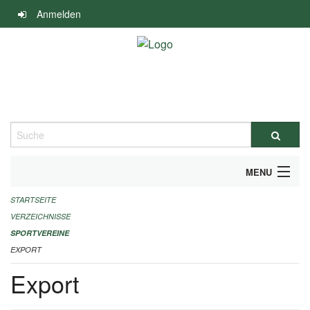
Navigation
Anmelden
überspringen
Suche
MENU
STARTSEITE
ALLGEMEINE INFORMATIONEN
VERZEICHNISSE
FINANZIELLE UNTERSTÜTZUNG BENÖTIGT?
SPORTVEREINE
EXPORT
KONTAKT
Export