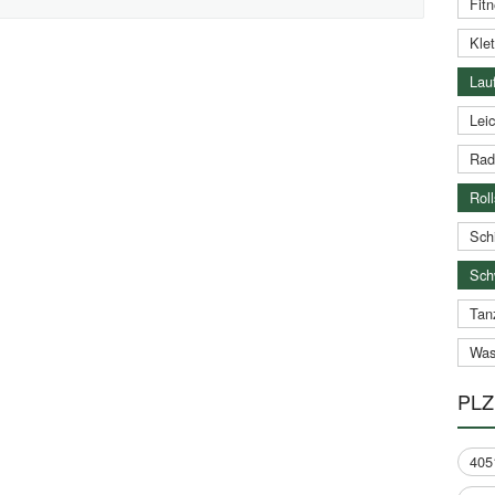
Fitn
Klet
Lauf
Leic
Rad
Roll
Schi
Sch
Tan
Was
PLZ
405