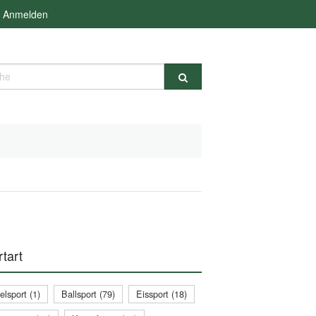
Anmelden
e
tart
lsport (1)
Ballsport (79)
Eissport (18)