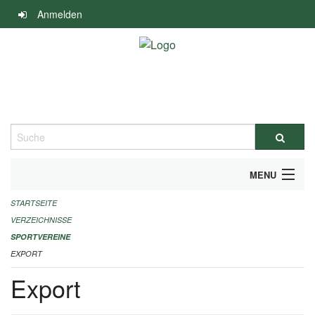
Navigation
Anmelden
überspringen
Suche
MENU
STARTSEITE
ALLGEMEINE INFORMATIONEN
VERZEICHNISSE
FINANZIELLE UNTERSTÜTZUNG BENÖTIGT?
SPORTVEREINE
EXPORT
KONTAKT
Export