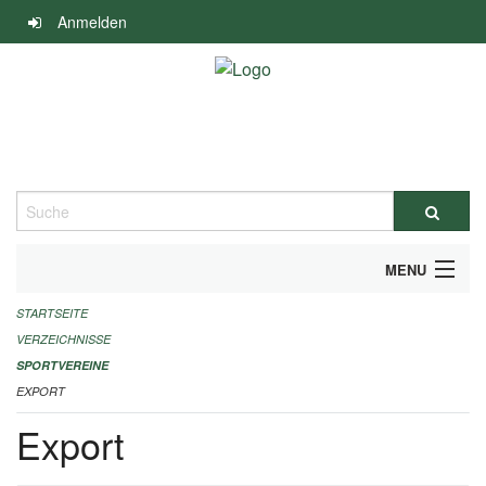
Navigation
Anmelden
überspringen
Suche
MENU
STARTSEITE
ALLGEMEINE INFORMATIONEN
VERZEICHNISSE
FINANZIELLE UNTERSTÜTZUNG BENÖTIGT?
SPORTVEREINE
EXPORT
KONTAKT
Export