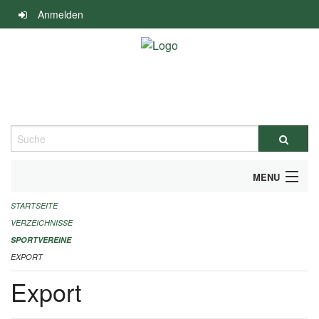
Navigation
Anmelden
überspringen
Suche
MENU
STARTSEITE
ALLGEMEINE INFORMATIONEN
VERZEICHNISSE
FINANZIELLE UNTERSTÜTZUNG BENÖTIGT?
SPORTVEREINE
EXPORT
KONTAKT
Export