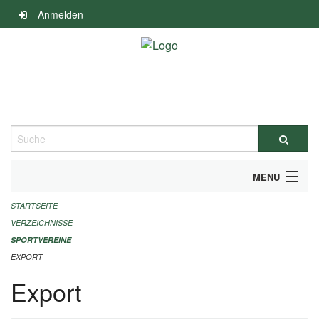
Navigation
Anmelden
überspringen
Suche
MENU
STARTSEITE
ALLGEMEINE INFORMATIONEN
VERZEICHNISSE
FINANZIELLE UNTERSTÜTZUNG BENÖTIGT?
SPORTVEREINE
EXPORT
KONTAKT
Export