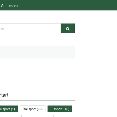
Anmelden
e
tart
lsport (1)
Ballsport (79)
Eissport (18)