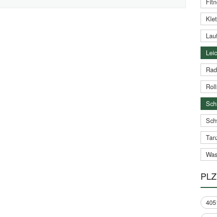
Fitn
Klet
Lauf
Leic
Rad
Roll
Schi
Sch
Tan
Was
PLZ
405