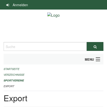
Navigation
Anmelden
überspringen
Suche
MENU
STARTSEITE
ALLGEMEINE INFORMATIONEN
VERZEICHNISSE
FINANZIELLE UNTERSTÜTZUNG BENÖTIGT?
SPORTVEREINE
EXPORT
KONTAKT
Export