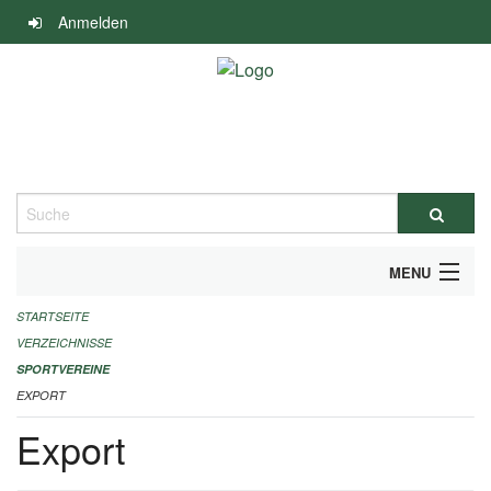
Navigation
Anmelden
überspringen
Suche
MENU
STARTSEITE
ALLGEMEINE INFORMATIONEN
VERZEICHNISSE
FINANZIELLE UNTERSTÜTZUNG BENÖTIGT?
SPORTVEREINE
EXPORT
KONTAKT
Export