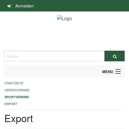
Navigation
Anmelden
überspringen
Suche
MENU
STARTSEITE
ALLGEMEINE INFORMATIONEN
VERZEICHNISSE
FINANZIELLE UNTERSTÜTZUNG BENÖTIGT?
SPORTVEREINE
EXPORT
KONTAKT
Export