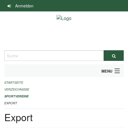
Navigation
Anmelden
überspringen
Suche
MENU
STARTSEITE
ALLGEMEINE INFORMATIONEN
VERZEICHNISSE
FINANZIELLE UNTERSTÜTZUNG BENÖTIGT?
SPORTVEREINE
EXPORT
KONTAKT
Export