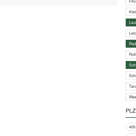
Fitn
Klet
Lauf
Leic
Rad
Roll
Schi
Sch
Tan
Was
PLZ
405