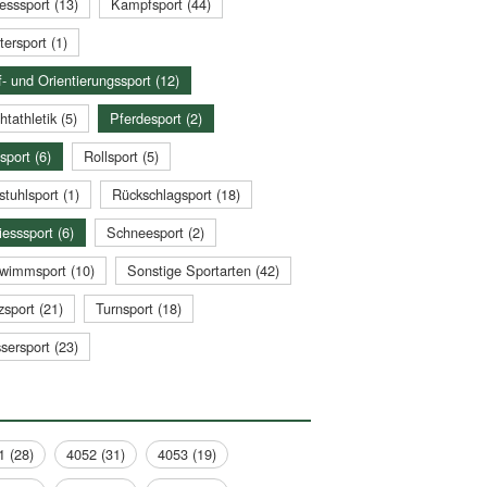
esssport (13)
Kampfsport (44)
tersport (1)
- und Orientierungssport (12)
htathletik (5)
Pferdesport (2)
sport (6)
Rollsport (5)
stuhlsport (1)
Rückschlagsport (18)
esssport (6)
Schneesport (2)
wimmsport (10)
Sonstige Sportarten (42)
zsport (21)
Turnsport (18)
sersport (23)
1 (28)
4052 (31)
4053 (19)