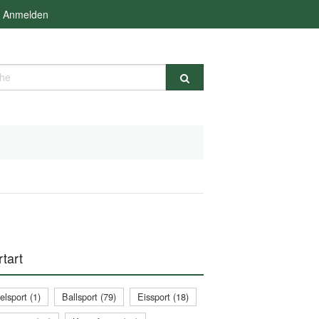
Anmelden
e
tart
lsport (1)
Ballsport (79)
Eissport (18)