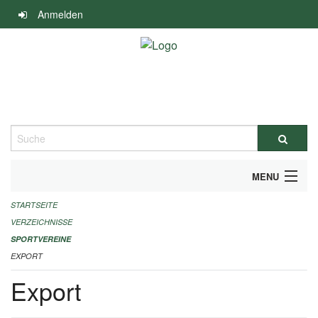
Navigation
Anmelden
überspringen
Suche
MENU
STARTSEITE
ALLGEMEINE INFORMATIONEN
VERZEICHNISSE
FINANZIELLE UNTERSTÜTZUNG BENÖTIGT?
SPORTVEREINE
EXPORT
KONTAKT
Export